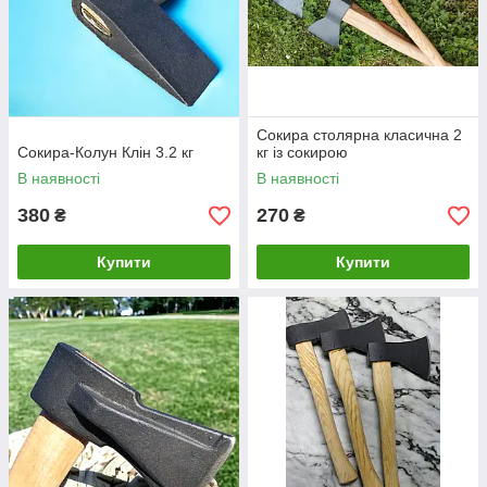
Сокира столярна класична 2
Сокира-Колун Клін 3.2 кг
кг із сокирою
В наявності
В наявності
380
270
₴
₴
Купити
Купити