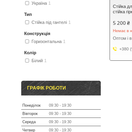
Україна
1
Стійка дл
стійка гір
Тип
5 200 ₴
Стійка під гантелі
1
Немає в н
Конструкція
Оптом і в
Горизонтальна
1
+380 (
Колір
Білий
1
ГРАФІК РОБОТИ
Понеділок
09:30
19:30
Вівторок
09:30
19:30
Середа
09:30
19:30
Четвер
09:30
19:30