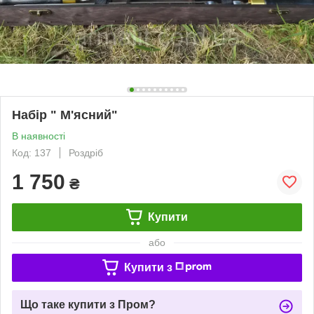
Набір " М'ясний"
В наявності
Код: 137
Роздріб
1 750
₴
Купити
або
Купити з
Що таке купити з Пром?