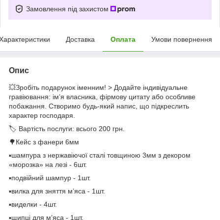
Замовлення під захистом
Характеристики
Доставка
Оплата
Умови повернення
Опис
💥Зробіть подарунок іменним! > Додайте індивідуальне
гравіювання: ім’я власника, фірмову цитату або особливе
побажання. Створимо будь-який напис, що підкреслить
характер господаря.​
🏷 Вартість послуги: всього 200 грн.
🌳Кейс з фанери 6мм
▪️шампура з нержавіючої сталі товщиною 3мм з декором
«морозка» на лезі - 6шт.
▪️подвійний шампур - 1шт.
▪️вилка для зняття мʼяса - 1шт.
▪️виделки - 4шт.
▪️щипці для мʼяса - 1шт.