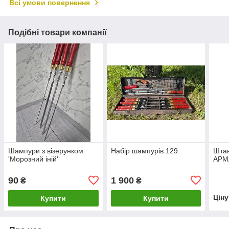
Всі умови повернення
Подібні товари компанії
Шампури з візерунком
Набір шампурів 129
Штан
'Морозний іній'
АРМА
90
1 900
₴
₴
Цін
Купити
Купити